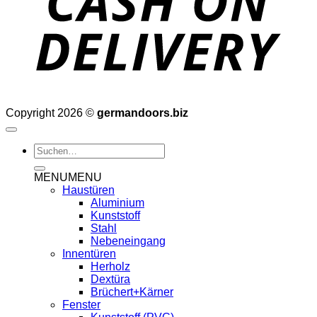
Copyright 2026 ©
germandoors.biz
Suchen
nach:
MENU
MENU
Haustüren
Aluminium
Kunststoff
Stahl
Nebeneingang
Innentüren
Herholz
Dextüra
Brüchert+Kärner
Fenster