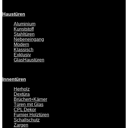
Haustüren
Aluminium
Kunststoff
Stahltüren
Nebeneingang
Modern
Klassisch
Exklusiv
GlasHaustüren
Innentüren
Herholz
Dextüra
Brüchert+Kärner
Türen mit Glas
CPL Dekor
Furnier Holztüren
Schallschutz
Zargen