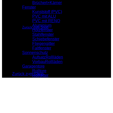
Brüchert+Kärner
Fenster
Kunststoff (PVC)
PVC mit ALU
Es befinden sich keine Produkte im Warenkorb.
PVC mit RENO
Aluminium
Zurück zum Shop
Holzfenster
Stahlfenster
Warenkorb
Schiebefenster
Fliegengitter
Faltfenster
Sonnenschutz
AufsatzRollläden
VorbauRollläden
Es befinden sich keine Produkte im Warenkorb.
Garagentore
Rolltore
Zurück zum Shop
Rollgitter