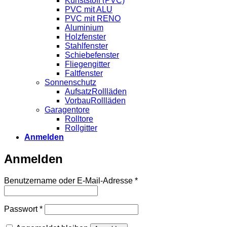
Kunststoff (PVC)
PVC mit ALU
PVC mit RENO
Aluminium
Holzfenster
Stahlfenster
Schiebefenster
Fliegengitter
Faltfenster
Sonnenschutz
AufsatzRollläden
VorbauRollläden
Garagentore
Rolltore
Rollgitter
Anmelden
Anmelden
Erforderlich
Benutzername oder E-Mail-Adresse
*
Erforderlich
Passwort
*