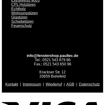
ExtraWeiss 9003
CPL Holztüren
Echtholz
Wohnungstüren
Glastüren
Schiebetüren
Feuerschutz
info@fenstershop.paultec.de
Tel.: 0521 543 879 86
Fax.: 0521 543 650 96
Krackser Str. 12
33659 Bielefeld
Kontakt
|
Impressum
|
Wiederruf
|
AGB
|
Datenschutz
V