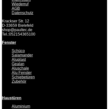
Wiederruf
AGB
Datenschutz
Krackser Str. 12
D-33659 Bielefeld
shop@paultec.de
Tel.:052154365100
Fenster
Schüco
Salamander
Aluplast
Gealan
Aluschale
Alu Fenster
Schiebetüren
Zubehör
Haustüren
Aluminium