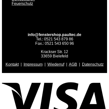
Feuerschutz
info@fenstershop.paultec.de
Tel.: 0521 543 879 86
Fax.: 0521 543 650 96
Krackser Str. 12
33659 Bielefeld
Kontakt
|
Impressum
|
Wiederruf
|
AGB
|
Datenschutz
V