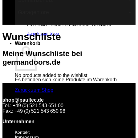
Sonnenschutz
Garagentore
Es befinden sich keine Produkte im Warenkorb.
Zurück zum Shop
Wunschliste
Warenkorb
Meine Wunschliste bei
germandoors.de
No products added to the wishlist
Es befinden sich keine Produkte im Warenkorb.
Zurück zum Shop
shop@paultec.de
Tel.: +49 (0) 521 543 651 00
Fax.: +49 (0) 521 543 650 96
Unternehmen
Kontakt
Impressum