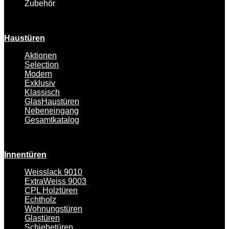
Zubehör
Haustüren
Aktionen
Selection
Modern
Exklusiv
Klassisch
GlasHaustüren
Nebeneingang
Gesamtkatalog
Innentüren
Weisslack 9010
ExtraWeiss 9003
CPL Holztüren
Echtholz
Wohnungstüren
Glastüren
Schiebetüren