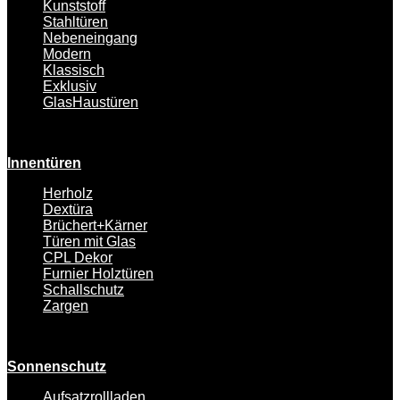
Kunststoff
Stahltüren
Nebeneingang
Modern
Klassisch
Exklusiv
GlasHaustüren
Innentüren
Herholz
Dextüra
Brüchert+Kärner
Türen mit Glas
CPL Dekor
Furnier Holztüren
Schallschutz
Zargen
Sonnenschutz
Aufsatzrollladen